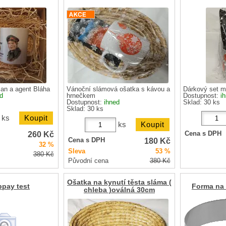
an a agent Bláha
Vánoční slámová ošatka s kávou a
Dárkový set m
d
hrnečkem
Dostupnost:
i
Dostupnost:
ihned
Sklad: 30 ks
Sklad: 30 ks
ks
ks
260
Kč
Cena s DPH
180
Kč
Cena s DPH
32 %
Sleva
53 %
380
Kč
Původní cena
380
Kč
Ošatka na kynutí těsta sláma (
pay test
Forma na 
chleba )oválná 30cm