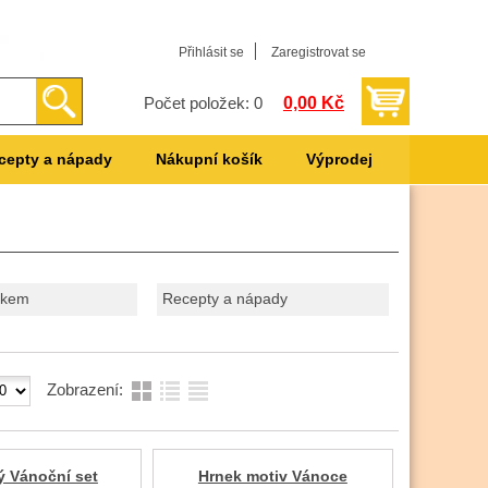
Přihlásit se
Zaregistrovat se
0,00 Kč
Počet položek: 0
cepty a nápady
Nákupní košík
Výprodej
skem
Recepty a nápady
Zobrazení:
ý Vánoční set
Hrnek motiv Vánoce