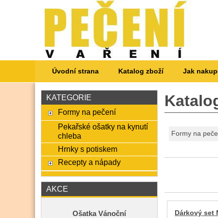
Úvodní strana
Katalog zboží
Jak nakup
Katalo
KATEGORIE
Formy na pečení
Pekařské ošatky na kynutí
Formy na peče
chleba
Hrnky s potiskem
Recepty a nápady
AKCE
Dárkový set
Ošatka Vánoční