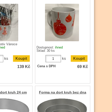
otiv Vánoce
hned
Dostupnost:
ihned
Sklad: 30 ks
ks
ks
139
Kč
69
Kč
Cena s DPH
dort kruh 24 cm
Forma na dort kruh bez dna