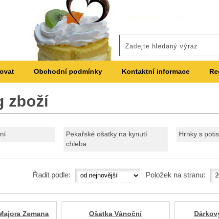
ovat
Obchodní podmínky
Kontaktní informace
Re
g zboží
ní
Pekařské ošatky na kynutí
Hrnky s poti
chleba
Řadit podle:
Položek na stranu:
 Majora Zemana
Ošatka Vánoční
Dárkov