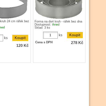
 kruh 24 cm ráfek bez
Forma na dort kruh - ráfek bez dna
Dostupnost:
ihned
hned
Sklad: 3 ks
ks
ks
278
Kč
Cena s DPH
120
Kč