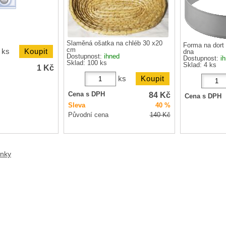
Slaměná ošatka na chléb 30 x20
Forma na dort
cm
ks
dna
Dostupnost:
ihned
Dostupnost:
i
Sklad: 100 ks
Sklad: 4 ks
1
Kč
ks
84
Kč
Cena s DPH
Cena s DPH
Sleva
40 %
Původní cena
140
Kč
ánky